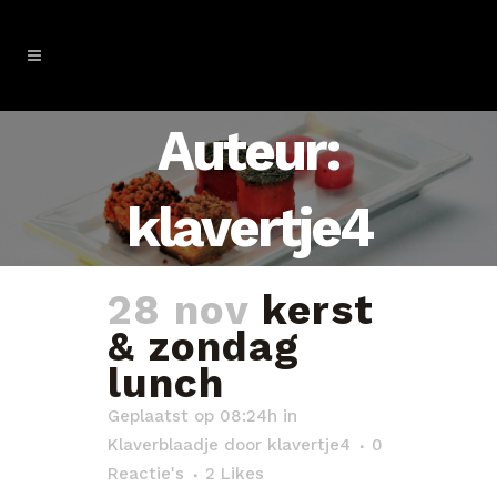
Auteur:
klavertje4
28 nov
kerst
& zondag
lunch
Geplaatst op 08:24h
in
Klaverblaadje
door
klavertje4
0
Reactie's
2
Likes