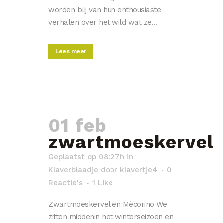
worden blij van hun enthousiaste
verhalen over het wild wat ze...
Lees meer
01 feb
zwartmoeskervel
Geplaatst op 08:27h
in
Klaverblaadje
door
klavertje4
0
Reactie's
1
Like
Zwartmoeskervel en Mècorino We
zitten middenin het winterseizoen en