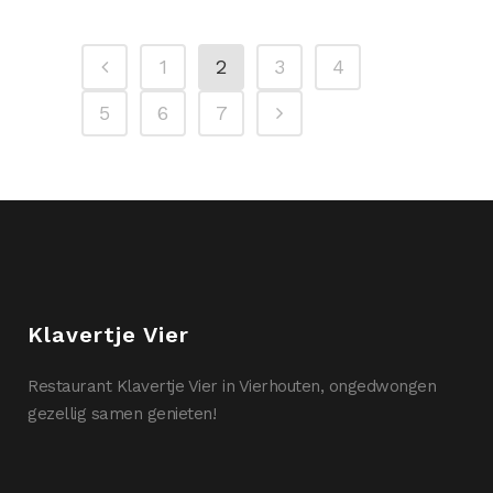
1
2
3
4
5
6
7
Klavertje Vier
Restaurant Klavertje Vier in Vierhouten, ongedwongen
gezellig samen genieten!