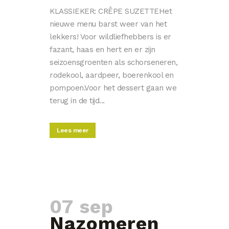
KLASSIEKER: CRÊPE SUZETTEHet
nieuwe menu barst weer van het
lekkers! Voor wildliefhebbers is er
fazant, haas en hert en er zijn
seizoensgroenten als schorseneren,
rodekool, aardpeer, boerenkool en
pompoen.Voor het dessert gaan we
terug in de tijd...
Lees meer
07 sep
Nazomeren