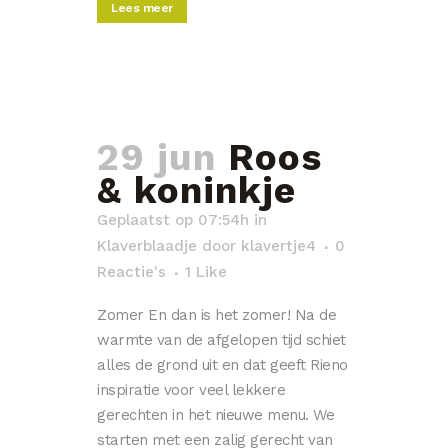
Lees meer
29 jun
Roos
& koninkje
Geplaatst op 07:54h
in
Klaverblaadje
door
klavertje4
0
Reactie's
1
Like
Zomer En dan is het zomer! Na de
warmte van de afgelopen tijd schiet
alles de grond uit en dat geeft Rieno
inspiratie voor veel lekkere
gerechten in het nieuwe menu. We
starten met een zalig gerecht van