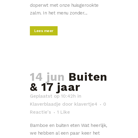
doperwt met onze huisgerookte
zalm. In het menu zonder...
Lees meer
14 jun
Buiten
& 17 jaar
Geplaatst op 10:42h
in
Klaverblaadje
door
klavertje4
0
Reactie's
1
Like
Bamboe en buiten eten Wat heerlijk,
we hebben al een paar keer het