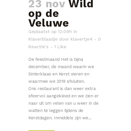
23 nov
Wild
op de
Veluwe
Geplaatst op 12:09h
in
Klaverblaadje
door
klavertje4
0
Reactie's
1
Like
De feestmaand Het is bijna
december, de maand waarin we
Sinterklaas en Kerst vieren en
waarmee we 2019 afsluiten.
Ons restaurant is dan weer extra
sfeervol aangekleed en we zien er
naar uit om velen van u weer in de
watten te leggen tijdens de
Kerstdagen. Inmiddels zijn we...