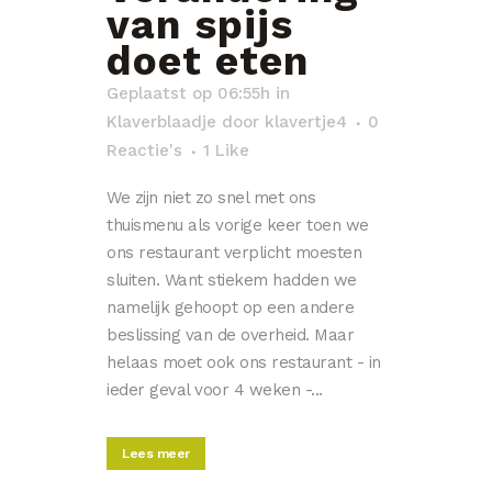
van spijs
doet eten
Geplaatst op 06:55h
in
Klaverblaadje
door
klavertje4
0
Reactie's
1
Like
We zijn niet zo snel met ons
thuismenu als vorige keer toen we
ons restaurant verplicht moesten
sluiten. Want stiekem hadden we
namelijk gehoopt op een andere
beslissing van de overheid. Maar
helaas moet ook ons restaurant - in
ieder geval voor 4 weken -...
Lees meer