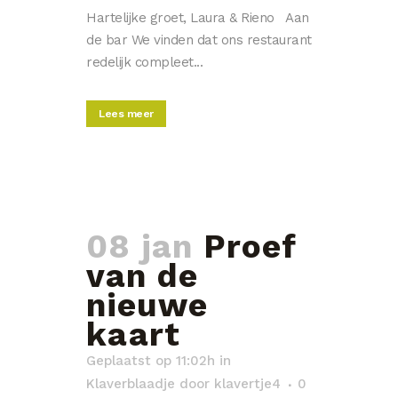
Hartelijke groet, Laura & Rieno Aan
de bar We vinden dat ons restaurant
redelijk compleet...
Lees meer
08 jan
Proef
van de
nieuwe
kaart
Geplaatst op 11:02h
in
Klaverblaadje
door
klavertje4
0