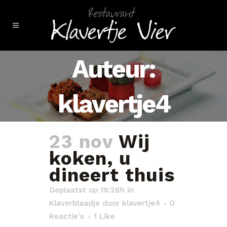
Auteur:
klavertje4
23 nov
Wij
koken, u
dineert thuis
Geplaatst op 19:28h
in
Klaverblaadje
door
klavertje4
0
Reactie's
1
Like