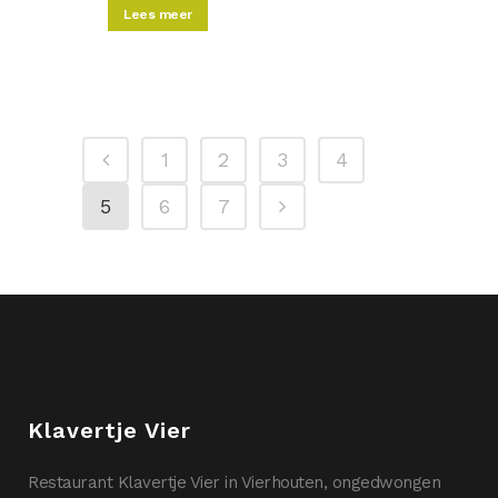
Lees meer
1
2
3
4
5
6
7
Klavertje Vier
Restaurant Klavertje Vier in Vierhouten, ongedwongen