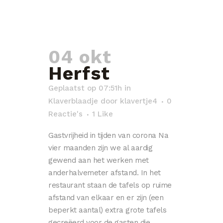
04 okt
Herfst
Geplaatst op 07:51h
in
Klaverblaadje
door
klavertje4
0
Reactie's
1
Like
Gastvrijheid in tijden van corona Na
vier maanden zijn we al aardig
gewend aan het werken met
anderhalvemeter afstand. In het
restaurant staan de tafels op ruime
afstand van elkaar en er zijn (een
beperkt aantal) extra grote tafels
gecreëerd voor de gasten die