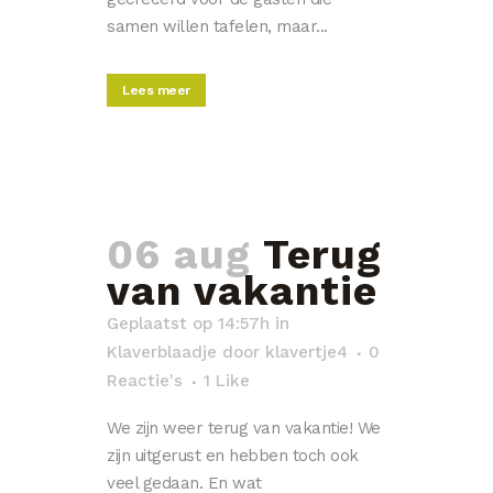
samen willen tafelen, maar...
Lees meer
06 aug
Terug
van vakantie
Geplaatst op 14:57h
in
Klaverblaadje
door
klavertje4
0
Reactie's
1
Like
We zijn weer terug van vakantie! We
zijn uitgerust en hebben toch ook
veel gedaan. En wat