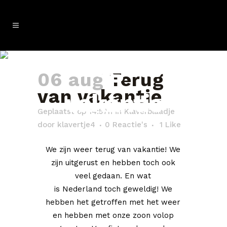
Terug van
06 aug
Terug
van vakantie
vakantie
Geplaatst op 14:57h
in
Klaverblaadje
door
klavertje4
0 Reactie's
1
Like
We zijn weer terug van vakantie! We
zijn uitgerust en hebben toch ook
veel gedaan. En wat
is Nederland toch geweldig! We
hebben het getroffen met het weer
en hebben met onze zoon volop