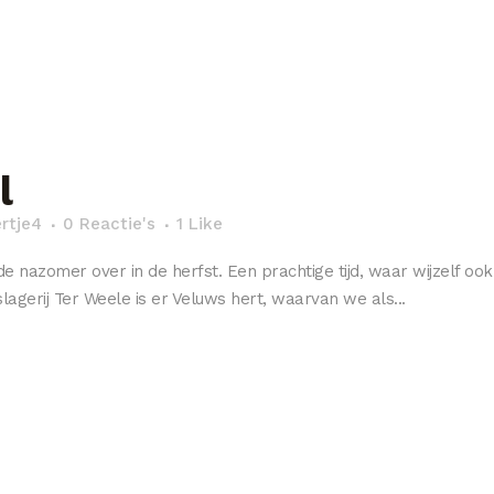
l
ertje4
0 Reactie's
1
Like
azomer over in de herfst. Een prachtige tijd, waar wijzelf ook a
agerij Ter Weele is er Veluws hert, waarvan we als...