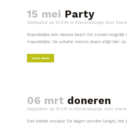
15 mei
Party
Geplaatst op 13:34h
in
Klaverblaadje
door
klave
Maandelijks een nieuwe kaart Om zoveel mogelijk 
maandelijks. De actuele menu's staan ​​altijd hier o
Lees meer
06 mrt
doneren
Geplaatst op 12:21h
in
Klaverblaadje
door
klave
Een beetje voorjaar De dagen worden langer, het z