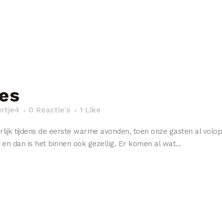
es
ertje4
0 Reactie's
1
Like
ijk tijdens de eerste warme avonden, toen onze gasten al volop
 en dan is het binnen ook gezellig. Er komen al wat...