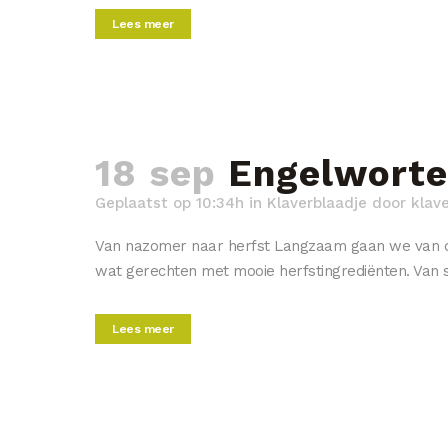
Lees meer
18 sep
Engelworte
Geplaatst op 10:34h
in
Klaverblaadje
door
klav
Van nazomer naar herfst Langzaam gaan we van de n
wat gerechten met mooie herfstingrediënten. Van sl
Lees meer