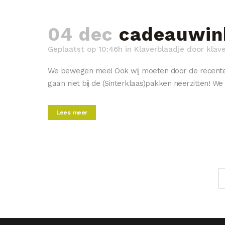
04 dec
cadeauwink
Geplaatst op 10:46h
in
Klaverblaadje
door
klav
We bewegen mee! Ook wij moeten door de recente c
gaan niet bij de (Sinterklaas)pakken neerzitten! 
Lees meer