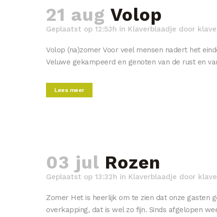
21 aug
Volop
Geplaatst op 12:53h
in
Klaverblaadje
door
klave
Volop (na)zomer Voor veel mensen nadert het einde
Veluwe gekampeerd en genoten van de rust en van l
Lees meer
03 jul
Rozen
Geplaatst op 13:32h
in
Klaverblaadje
door
klave
Zomer Het is heerlijk om te zien dat onze gasten g
overkapping, dat is wel zo fijn. Sinds afgelopen w