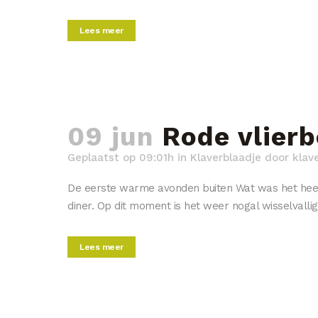
Lees meer
09 jun
Rode vlierb
Geplaatst op 09:01h
in
Klaverblaadje
door
klav
De eerste warme avonden buiten Wat was het heerl
diner. Op dit moment is het weer nogal wisselvallig
Lees meer