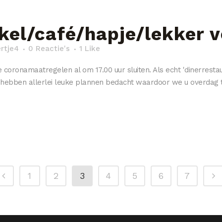
el/café/hapje/lekker v
ertje4
0 Reactie's
1
Like
oronamaatregelen al om 17.00 uur sluiten. Als echt 'dinerrestau
We hebben allerlei leuke plannen bedacht waardoor we u overdag t
1
2
3
4
5
6
7