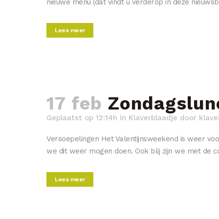
nieuwe menu (dat vindt u verderop in deze nieuwsb
Lees meer
17 feb
Zondagslun
Geplaatst op 12:14h
in
Klaverblaadje
door
klave
Versoepelingen Het Valentijnsweekend is weer voo
we dit weer mogen doen. Ook blij zijn we met de co
Lees meer