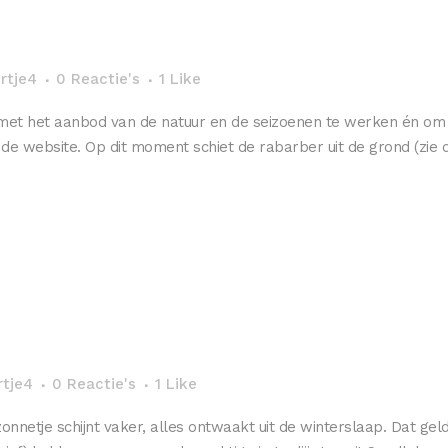
rtje4
0 Reactie's
1
Like
met het aanbod van de natuur en de seizoenen te werken én om u
p de website. Op dit moment schiet de rabarber uit de grond (zie de
rtje4
0 Reactie's
1
Like
onnetje schijnt vaker, alles ontwaakt uit de winterslaap. Dat ge