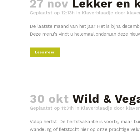
27 nov
Lekker en 
Geplaatst op 12:13h
in
Klaverblaadje
door
klave
De laatste maand van het jaar Het is bijna decem
Deze menu's vindt u helemaal onderaan deze nieuws
Lees meer
30 okt
Wild & Veg
Geplaatst op 11:31h
in
Klaverblaadje
door
klaver
Volop herfst De herfstvakantie is voorbij, maar bui
wandeling of fietstocht hier op onze prachtige Vel