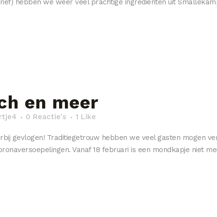
rief) hebben we weer veel prachtige ingrediënten uit Smallekam
ch en meer
rtje4
0 Reactie's
1
Like
rbij gevlogen! Traditiegetrouw hebben we veel gasten mogen ver
ronaversoepelingen. Vanaf 18 februari is een mondkapje niet meer