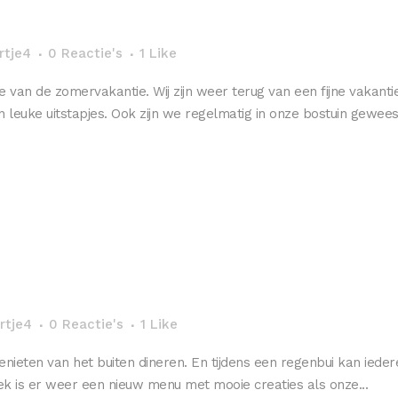
rtje4
0 Reactie's
1
Like
 van de zomervakantie. Wij zijn weer terug van een fijne vakant
euke uitstapjes. Ook zijn we regelmatig in onze bostuin geweest
rtje4
0 Reactie's
1
Like
enieten van het buiten dineren. En tijdens een regenbui kan ieder
eek is er weer een nieuw menu met mooie creaties als onze...