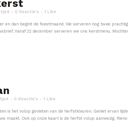
kerst
rtje4
0 Reactie's
1
Like
ber en dan begint de feestmaand. We serveren nog twee prachtig
brief. Vanaf 22 december serveren we ons kerstmenu. Mochten we
an
tje4
0 Reactie's
1
Like
ten is het volop genieten van de herfstkleuren. Geniet ervan tijde
uwe maakt. Ook op onze kaart is de herfst volop aanwezig. Rieno 