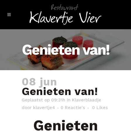
Genieten van!
08 jun
Genieten van!
Geplaatst op 09:31h
in
Klaverblaadje
door
klavertje4
0 Reactie's
0
Likes
Genieten