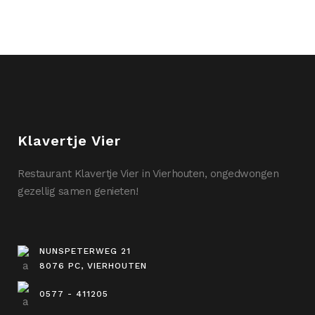
Klavertje Vier
Restaurant Klavertje Vier in Vierhouten, ongedwongen
gezellig samen genieten!
NUNSPETERWEG 21
8076 PC, VIERHOUTEN
0577 - 411205